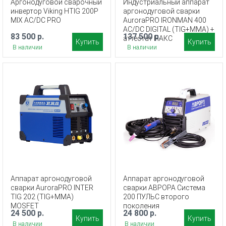
Аргонодуговой сварочный
Индустриальный аппарат
инвертор Viking HTIG 200P
аргонодуговой сварки
MIX AC/DC PRO
AuroraPRO IRONMAN 400
AC/DC DIGITAL (TIG+MMA) +
83 500 р.
137 500 р.
аттестат НАКС
Купить
Купить
В наличии
В наличии
Аппарат аргонодуговой
Аппарат аргонодуговой
сварки AuroraPRO INTER
сварки АВРОРА Система
TIG 202 (TIG+MMA)
200 ПУЛЬС второго
MOSFET
поколения
24 500 р.
24 800 р.
Купить
Купить
В наличии
В наличии