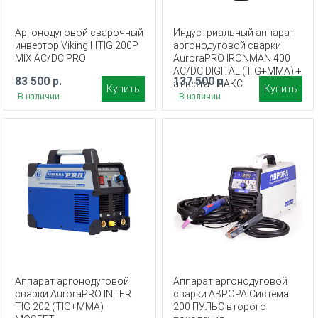
Аргонодуговой сварочный
Индустриальный аппарат
инвертор Viking HTIG 200P
аргонодуговой сварки
MIX AC/DC PRO
AuroraPRO IRONMAN 400
AC/DC DIGITAL (TIG+MMA) +
83 500 р.
137 500 р.
аттестат НАКС
Купить
Купить
В наличии
В наличии
Аппарат аргонодуговой
Аппарат аргонодуговой
сварки AuroraPRO INTER
сварки АВРОРА Система
TIG 202 (TIG+MMA)
200 ПУЛЬС второго