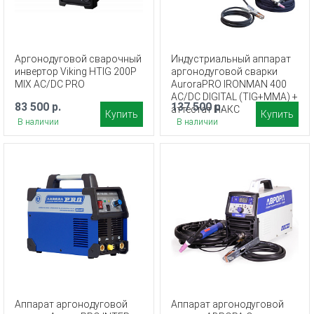
Аргонодуговой сварочный
Индустриальный аппарат
инвертор Viking HTIG 200P
аргонодуговой сварки
MIX AC/DC PRO
AuroraPRO IRONMAN 400
AC/DC DIGITAL (TIG+MMA) +
83 500 р.
137 500 р.
аттестат НАКС
Купить
Купить
В наличии
В наличии
Аппарат аргонодуговой
Аппарат аргонодуговой