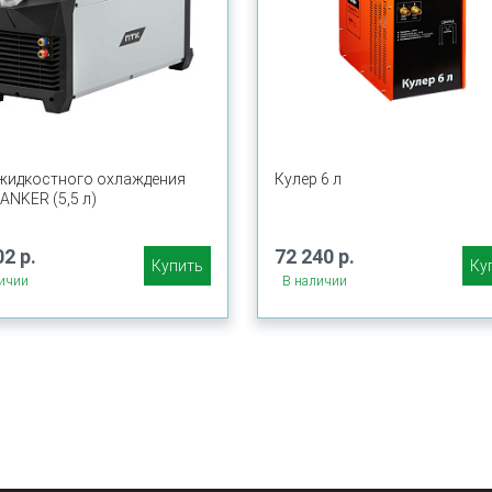
жидкостного охлаждения
Кулер 6 л
ANKER (5,5 л)
02 р.
72 240 р.
Купить
Ку
ичии
В наличии