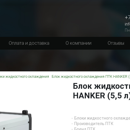
+7
in
Пн
Оплата и доставка
О компании
Отзывы
оки жидкостного охлаждения
Блок жидкостного охлаждения ПТК HANKER (5
Блок жидкост
HANKER (5,5 л
Блоки жидкостного охлажд
Производитель ПТК
Бренд ПТК