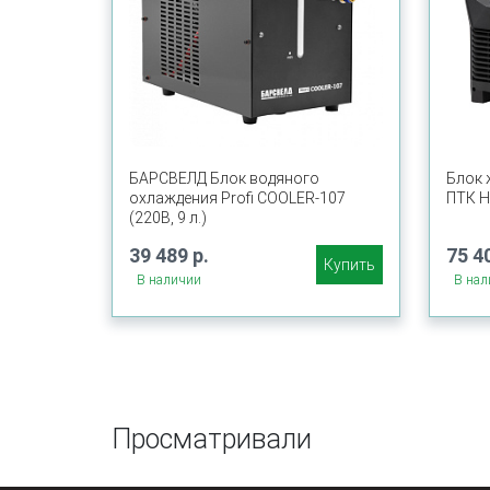
БАРСВЕЛД Блок водяного
Блок 
охлаждения Profi COOLER-107
ПТК H
(220В, 9 л.)
39 489 р.
75 4
Купить
В наличии
В нал
Просматривали