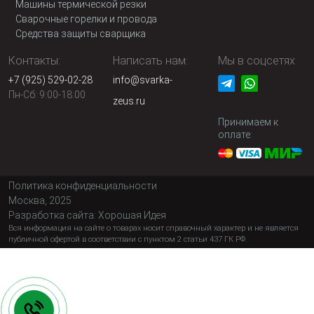
Машины термической резки
Сварочные горелки и провода
Средства защиты сварщика
Контакты:
Написать нам:
Мы в соцсетях
+7 (925) 529-02-28
info@svarka-
Пн-Сб: 9:00-18:00
zeus.ru
Принимаем к
оплате:
Политика конфиденциальности
Москва, 2025
Разработка сайта:
Хорошая Идея
Вся информация на сайте о товарах носит справочный характер и не является
публичной офертой в соответствии с пунктом 2 статьи 437 ГК РФ.