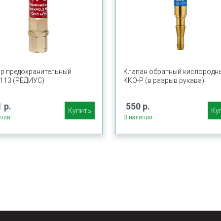
р предохранительный
Клапан обратный кислородн
-113 (РЕДИУС)
ККО-Р (в разрыв рукава)
 р.
550 р.
Купить
Ку
ичии
В наличии