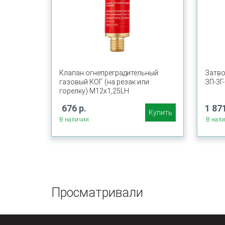
Клапан огнепреградительный
Затво
газовый КОГ (на резак или
ЗП-3Г
горелку) М12х1,25LH
676 р.
1 871
Купить
В наличии
В нал
Просматривали