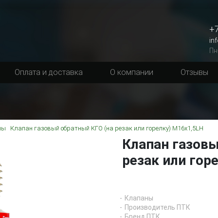
+7
in
Пн
Оплата и доставка
О компании
Отзывы
ны
Клапан газовый обратный КГО (на резак или горелку) М16х1,5LH
Клапан газовы
резак или гор
Клапаны
Производитель ПТК
Бренд ПТК