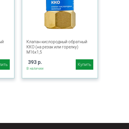
ый
Клапан кислородный обратный
ККО (на резак или горелку)
М16х1,5
393 р.
пить
Купить
В наличии