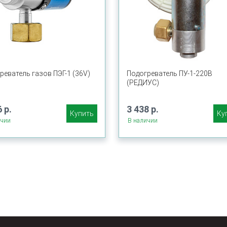
реватель газов ПЭГ-1 (36V)
Подогреватель ПУ-1-220В
(РЕДИУС)
 р.
3 438 р.
Купить
Ку
ичии
В наличии