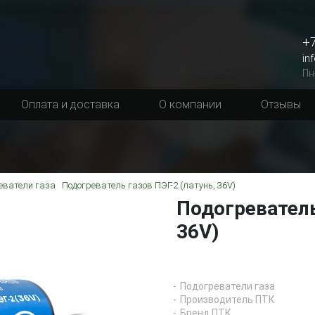
+7
in
Пн
Оплата и доставка
О компании
Отзывы
еватели газа
Подогреватель газов ПЭГ-2 (латунь, 36V)
Подогреватель
36V)
Подогреватели газа
Производитель ПТК
Бренд ПТК