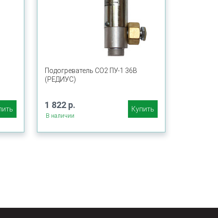
Подогреватель СО2 ПУ-1 36В
(РЕДИУС)
1 822 р.
пить
Купить
В наличии