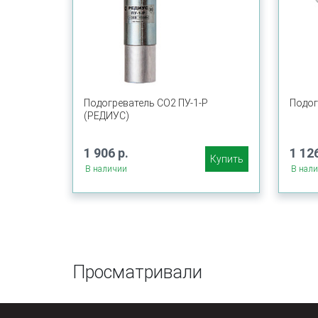
Подогреватель СО2 ПУ-1-Р
Подог
(РЕДИУС)
1 906 р.
1 126
Купить
В наличии
В нал
Просматривали