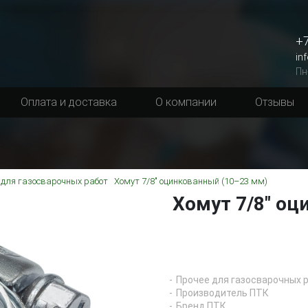
+7
in
Пн
Оплата и доставка
О компании
Отзывы
 для газосварочных работ
Хомут 7/8" оцинкованный (10–23 мм)
Хомут 7/8" оц
Прочее для газосварочных 
Производитель ПТК
Бренд ПТК