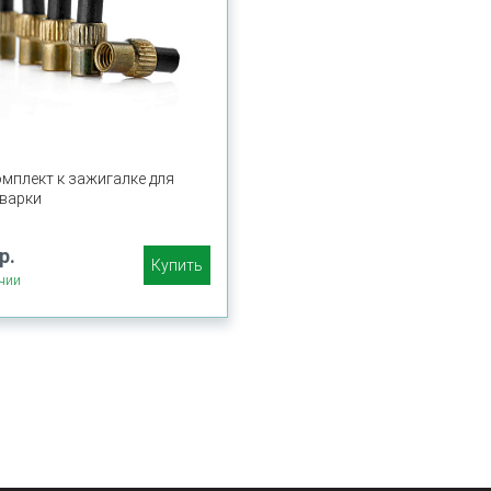
мплект к зажигалке для
варки
р.
Купить
чии