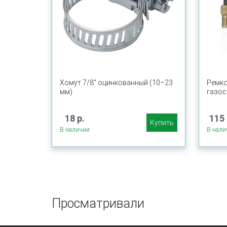
Хомут 7/8" оцинкованный (10–23
Ремко
мм)
газос
18 р.
115 
Купить
В наличии
В нали
Просматривали