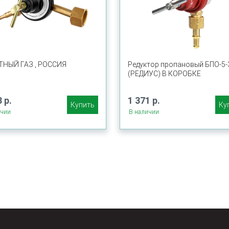
ТНЫЙ ГАЗ , РОССИЯ
Редуктор пропановый БПО-5-
(РЕДИУС) В КОРОБКЕ
 р.
1 371 р.
Купить
Ку
ичии
В наличии