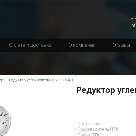
+7
in
Пн
Оплата и доставка
О компании
Отзывы
оры
Редуктор углекислотный УР-6-5 АЛ
Редуктор угл
Редукторы
Производитель ПТК
Бренд ПТК