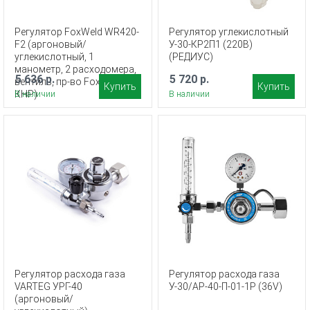
Регулятор FoxWeld WR420-
Регулятор углекислотный
F2 (аргоновый/
У-30-КР2П1 (220В)
углекислотный, 1
(РЕДИУС)
манометр, 2 расходомера,
5 636 р.
5 720 р.
вентиль, пр-во FoxWeld/
Купить
Купить
КНР)
В наличии
В наличии
Регулятор расхода газа
Регулятор расхода газа
VARTEG УРГ-40
У-30/АР-40-П-01-1Р (36V)
(аргоновый/