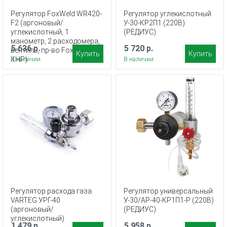
Регулятор FoxWeld WR420-
Регулятор углекислотный
F2 (аргоновый/
У-30-КР2П1 (220В)
углекислотный, 1
(РЕДИУС)
манометр, 2 расходомера,
5 636 р.
5 720 р.
вентиль, пр-во FoxWeld/
Купить
Купить
КНР)
В наличии
В наличии
Регулятор расхода газа
Регулятор универсальный
VARTEG УРГ-40
У-30/АР-40-КР1П1-Р (220В)
(аргоновый/
(РЕДИУС)
углекислотный)
1 479 р.
5 958 р.