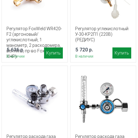
Регулятор FoxWeld WR420-
Регулятор углекислотный
F2 (аргоновый/
У-30-КР2П1 (220В)
углекислотный, 1
(РЕДИУС)
манометр, 2 расходомера,
5 636 р.
5 720 р.
вентиль, пр-во FoxWeld/
Купить
Купить
КНР)
В наличии
В наличии
Регулятор расхода газа
Регулятор расхода газа