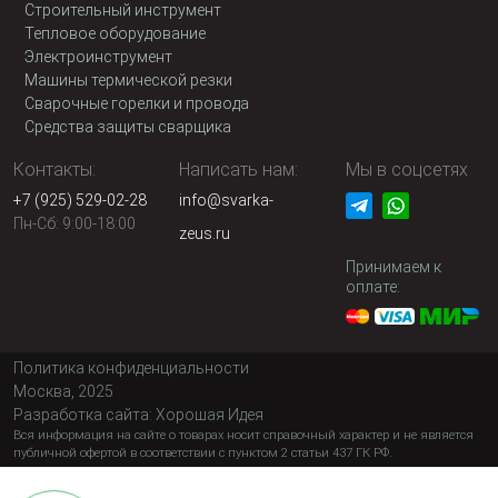
Строительный инструмент
Тепловое оборудование
Электроинструмент
Машины термической резки
Сварочные горелки и провода
Средства защиты сварщика
Контакты:
Написать нам:
Мы в соцсетях
+7 (925) 529-02-28
info@svarka-
Пн-Сб: 9:00-18:00
zeus.ru
Принимаем к
оплате:
Политика конфиденциальности
Москва, 2025
Разработка сайта:
Хорошая Идея
Вся информация на сайте о товарах носит справочный характер и не является
публичной офертой в соответствии с пунктом 2 статьи 437 ГК РФ.