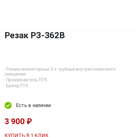
Резак Р3-362В
Резаки инжекторные 3-х трубные внутриголовочного
смешения
Производитель ПТК
Бренд ПТК
Есть в наличии
3 900 ₽
КУПИТЬ В 1 КЛИК