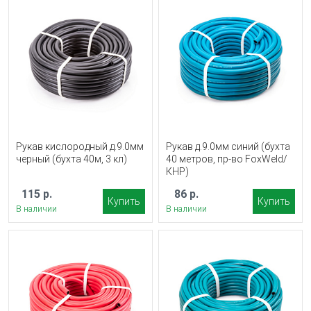
Рукав кислородный д.9.0мм
Рукав д.9.0мм синий (бухта
черный (бухта 40м, 3 кл)
40 метров, пр-во FoxWeld/
КНР)
115 р.
86 р.
Купить
Купить
В наличии
В наличии