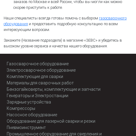
заказов по Москве и всей России, чтобы вы могли как можно
скорее приступить к работе.
Наши специалисты всегда готовы помочь с выбором
газосварочного
оборудования
и предоставить подробную консультацию по всем
интересующим вопросам.
Закажите (Название подраздела) в магазине «ЗЕВС» и убедитесь в
высоком уровне сервиса и качества нашего оборудования.
Газосварочное оборудование
Электросварочное оборудование
Комплектующие для сварки
Материалы для сварочных работ
Бензогайковерты, комплектующие и запчасти
Генераторы и Электростанции
Зарядные устройства
Компрессоры
Насосное оборудование
Оборудование для лазерной сварки и резки
Пневмоинструмент
Промышленное оборудование для сверления и