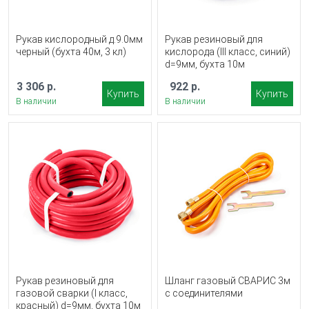
Рукав кислородный д.9.0мм
Рукав резиновый для
черный (бухта 40м, 3 кл)
кислорода (III класс, синий)
d=9мм, бухта 10м
3 306 р.
922 р.
Купить
Купить
В наличии
В наличии
Рукав резиновый для
Шланг газовый СВАРИС 3м
газовой сварки (I класс,
с соединителями
красный) d=9мм, бухта 10м