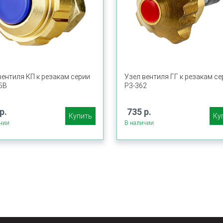
вентиля КП к резакам серии
Узел вентиля ГГ к резакам се
5В
Р3-362
р.
735 р.
Купить
Ку
чии
В наличии