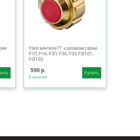
рии
Узел вентиля ГГ к резакам серии
Р1П, Р1А, Р3П, Р3А, Р3У, Р3П-01,
Р3П-03
590 р.
пить
Купить
В наличии