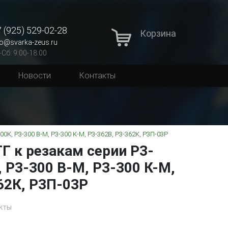
 (925) 529-02-28
Корзина
fo@svarka-zeus.ru
-Сб: 9:00-18:00
Новости
Контакты
00К, Р3-300 В-М, Р3-300 К-М, Р3-362В, Р3-362К, Р3П-03Р
ГГ к резакам серии Р3-
, Р3-300 В-М, Р3-300 К-М,
62К, Р3П-03Р
кты