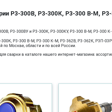
рии Р3-300В, Р3-300К, Р3-300 В-М, Р3-
300В, Р3-300ВУ и Р3-300К, Р3-300КУ, Р3-300 В-М, Р3-300 К
3-300К, Р3-300 В-М, Р3-300 К-М, Р3-362В, Р3-362К, Р3П-0
 по Москве, области и по всей России.
я сварки в каталоге нашего интернет-магазина: ассортим