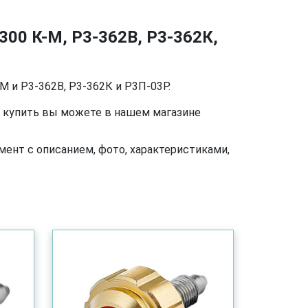
300 К-М, Р3-362В, Р3-362К,
-М и Р3-362В, Р3-362К и Р3П-03Р.
3Р купить вы можете в нашем магазине
ент с описанием, фото, характеристиками,