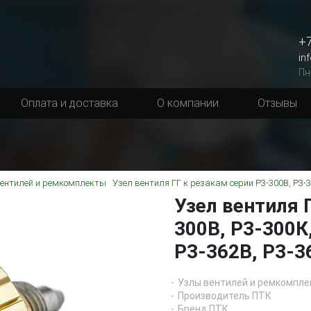
+7
in
Пн
Оплата и доставка
О компании
Отзывы
ентилей и ремкомплекты
Узел вентиля ГГ к резакам серии Р3-300В, Р3-3
Узел вентиля 
300В, Р3-300К
Р3-362В, Р3-3
Узлы вентилей и ремкомпле
Производитель ПТК
Бренд ПТК