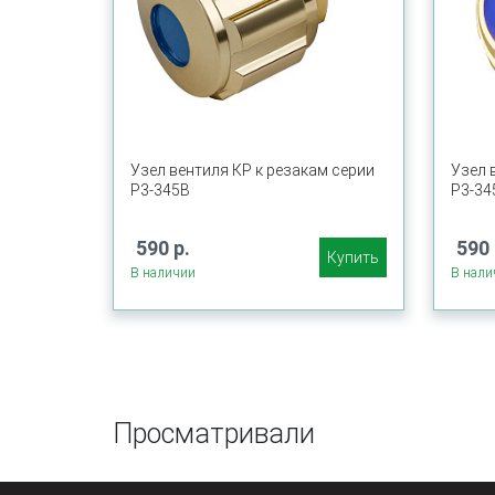
Узел вентиля КР к резакам серии
Узел 
Р3-345В
Р3-34
590 р.
590 
Купить
В наличии
В нали
Просматривали