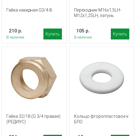
Гайка накидная G3/4-B
Переходник М16х1,5LH-
М12х1,25LH, латунь
210 р.
105 р.
Купить
Купить
В наличии
В наличии
Гайка 32/18 (G 3/4 правая)
Кольцо фторопластовое к
(РЕДИУС)
БПО