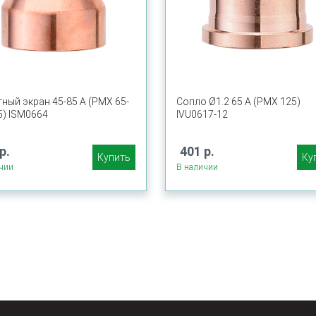
ный экран 45-85 А (PMX 65-
Сопло Ø1.2 65 A (PMX 125)
5) ISM0664
IVU0617-12
р.
401 р.
Купить
Ку
чии
В наличии