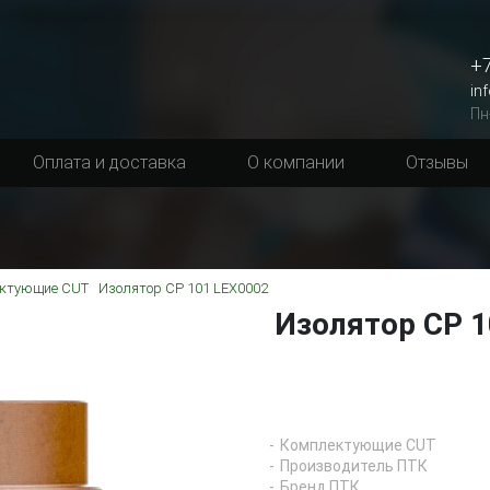
+7
in
Пн
Оплата и доставка
О компании
Отзывы
ктующие CUT
Изолятор CP 101 LEX0002
Изолятор CP 1
Комплектующие CUT
Производитель ПТК
Бренд ПТК