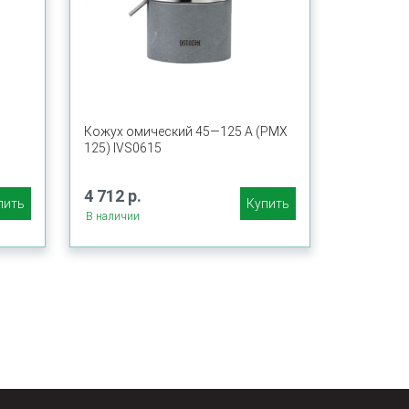
Кожух омический 45—125 A (PMX
125) IVS0615
4 712 р.
пить
Купить
В наличии