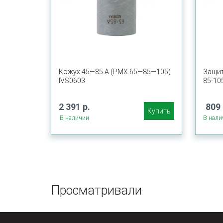
Кожух 45—85 А (PMX 65—85—105)
Защит
IVS0603
85-10
2 391 р.
809 
Купить
В наличии
В нали
Просматривали