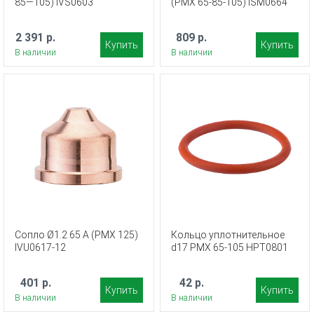
85—105) IVS0603
(PMX 65-85-105) ISM0664
2 391 р.
809 р.
Купить
Купить
В наличии
В наличии
Сопло Ø1.2 65 A (PMX 125)
Кольцо уплотнительное
IVU0617-12
d17 PMX 65-105 HPT0801
401 р.
42 р.
Купить
Купить
В наличии
В наличии