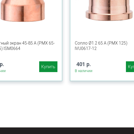
ный экран 45-85 А (PMX 65-
Сопло Ø1.2 65 A (PMX 125)
5) ISM0664
IVU0617-12
р.
401 р.
Купить
Ку
чии
В наличии