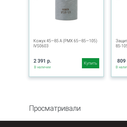
Кожух 45—85 А (PMX 65—85—105)
Защит
IVS0603
85-10
2 391 р.
809 
Купить
В наличии
В нали
Просматривали