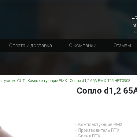
+7
in
Пн
Оплата и доставка
О компании
Отзывы
ктующие CUT
Комплектующие PMX
Сопло d1,2 65A PMX 125 HPT0308
Сопло d1,2 65
Комплектующие PMX
Производитель ПТК
Бренд ПТК