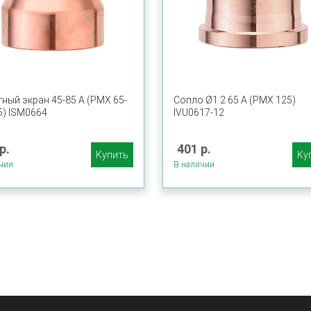
ный экран 45-85 А (PMX 65-
Сопло Ø1.2 65 A (PMX 125)
5) ISM0664
IVU0617-12
р.
401 р.
Купить
Ку
чии
В наличии