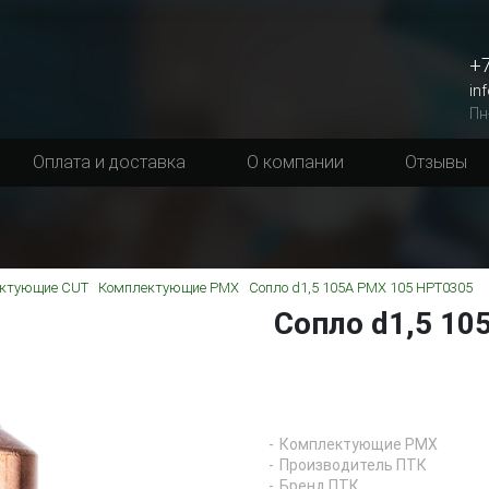
+7
in
Пн
Оплата и доставка
О компании
Отзывы
ктующие CUT
Комплектующие PMX
Сопло d1,5 105A PMX 105 HPT0305
Сопло d1,5 10
Комплектующие PMX
Производитель ПТК
Бренд ПТК