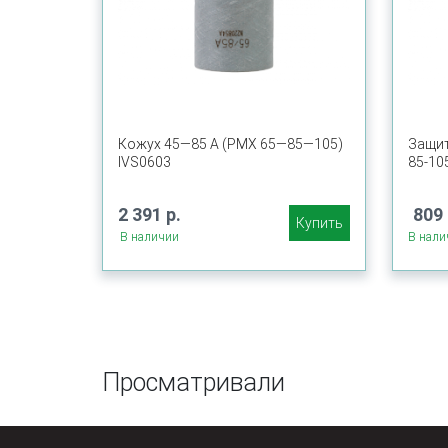
Кожух 45—85 А (PMX 65—85—105)
Защит
IVS0603
85-10
2 391 р.
809 
Купить
В наличии
В нали
Просматривали