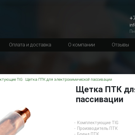
+7
in
Пн
Оплата и доставка
О компании
Отзывы
ктующие TIG
Щетка ПТК для электрохимической пассивации
Щетка ПТК дл
пассивации
Комплектующие TIG
Производитель ПТК
Бренд ПТК