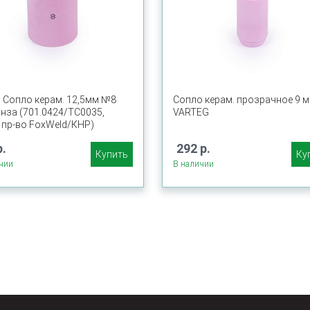
g Сопло керам. 12,5мм №8
Сопло керам. прозрачное 9 
инза (701.0424/ТС0035,
VARTEG
 пр-во FoxWeld/КНР)
р.
292 р.
Купить
Ку
чии
В наличии