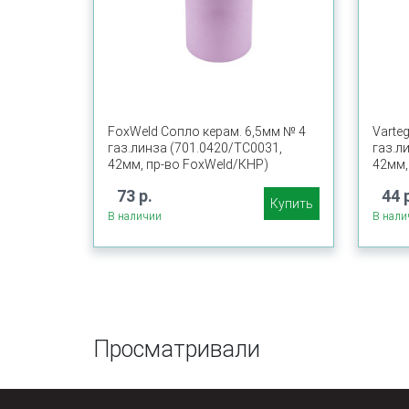
FoxWeld Сопло керам. 6,5мм № 4
Varte
газ.линза (701.0420/TC0031,
газ.л
42мм, пр-во FoxWeld/КНР)
42мм,
73 р.
44 
Купить
В наличии
В нали
Просматривали