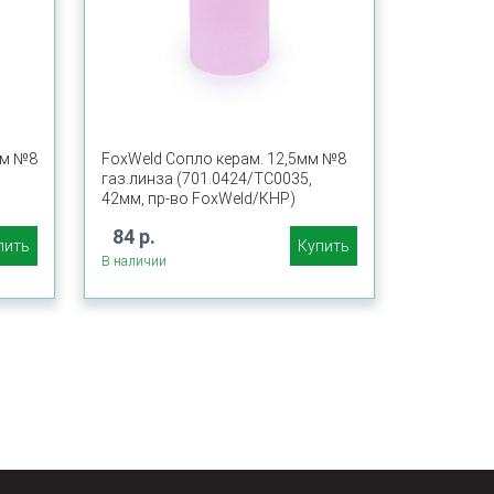
мм №8
FoxWeld Сопло керам. 12,5мм №8
газ.линза (701.0424/ТС0035,
42мм, пр-во FoxWeld/КНР)
84 р.
пить
Купить
В наличии