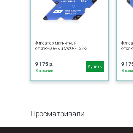
Фиксатор магнитный
Фикса
отключаемый МФО-7132-2
отклю
9 175 р.
9 175
Купить
В наличии
В нал
Просматривали