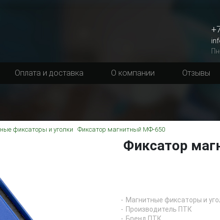
+7
in
Пн
Оплата и доставка
О компании
Отзывы
ные фиксаторы и уголки
Фиксатор магнитный МФ-650
Фиксатор маг
Магнитные фиксаторы и уго
Производитель ПТК
Бренд ПТК