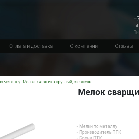
+7
in
Пн
Оплата и доставка
О компании
Отзывы
по металлу
Мелок сварщика круглый, стержень
Мелок сварщи
Мелки по металлу
Производитель ПТК
Бренд ПТК