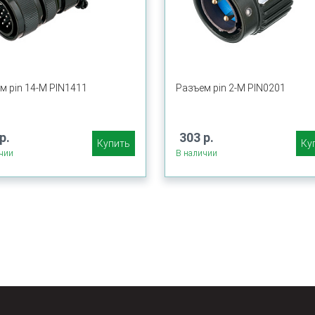
м pin 14-M PIN1411
Разъем pin 2-M PIN0201
р.
303 р.
Купить
Ку
чии
В наличии