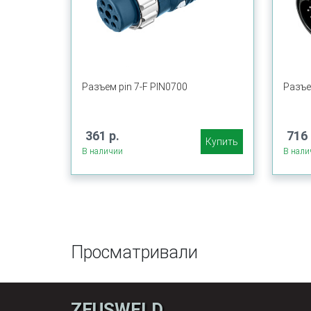
Разъем pin 7-F PIN0700
Разъе
361 р.
716 
Купить
В наличии
В нали
Просматривали
ZEUSWELD