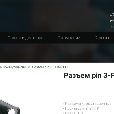
+7
in
Пн
Оплата и доставка
О компании
Отзывы
ы коммутационные
Разъем pin 3-F PIN0300
Разъем pin 3-
Разъемы коммутационные
Производитель ПТК
Бренд ПТК