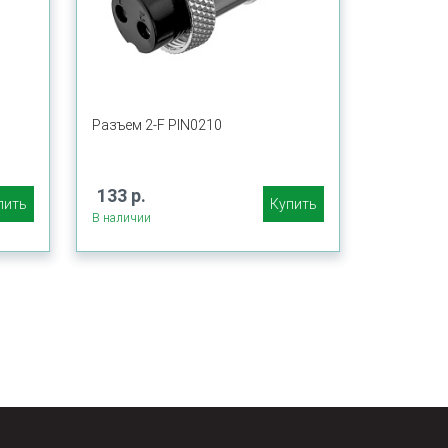
Разъем 2-F PIN0210
133 р.
пить
Купить
В наличии