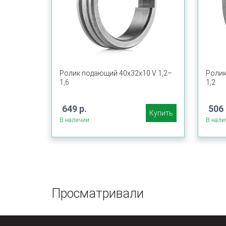
Ролик подающий 40х32х10 V 1,2–
Ролик
1,6
1,2
649 р.
506 
Купить
В наличии
В нали
Просматривали