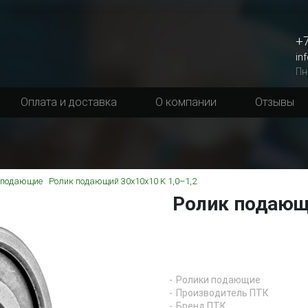
+7
in
Пн
Оплата и доставка
О компании
Отзывы
 подающие
Ролик подающий 30х10х10 K 1,0–1,2
Ролик подающи
Ролики подающие
Производитель ПТК
Бренд ПТК