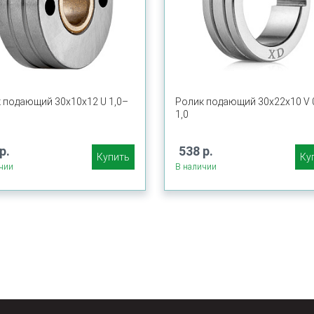
 подающий 30х10х12 U 1,0–
Ролик подающий 30х22х10 V 
1,0
р.
538 р.
Купить
Ку
чии
В наличии