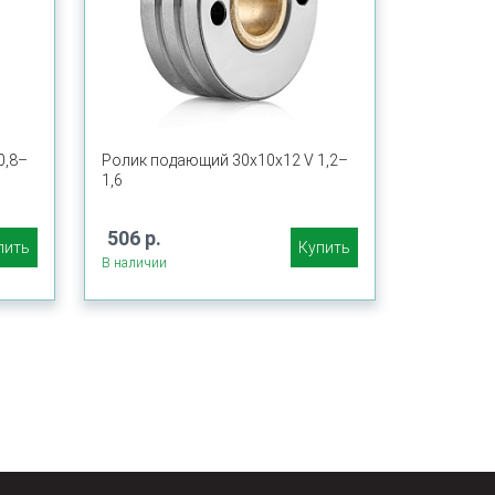
0,8–
Ролик подающий 30х10х12 V 1,2–
1,6
506 р.
пить
Купить
В наличии