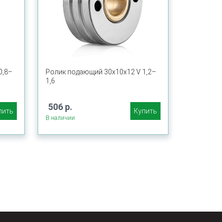
0,8–
Ролик подающий 30х10х12 V 1,2–
1,6
506 р.
пить
Купить
В наличии