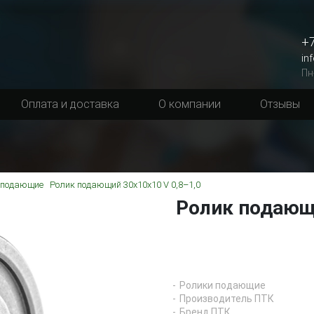
+7
in
Пн
Оплата и доставка
О компании
Отзывы
 подающие
Ролик подающий 30х10х10 V 0,8–1,0
Ролик подающи
Ролики подающие
Производитель ПТК
Бренд ПТК