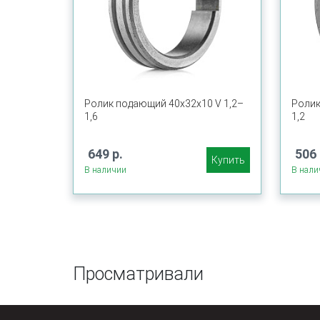
Ролик подающий 40х32х10 V 1,2–
Ролик
1,6
1,2
649 р.
506 
Купить
В наличии
В нали
Просматривали