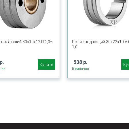
 подающий 30х10х12 U 1,0–
Ролик подающий 30х22х10 V 
1,0
р.
538 р.
Купить
Ку
чии
В наличии