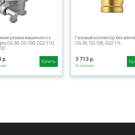
ение резака машинного к
Газовый коллектор без венти
рту CG-30, CG-100, CG2-11G,
CG-30, CG-100, CG2-11L
1D
 р.
3 713 р.
Купить
Ку
ичии
В наличии