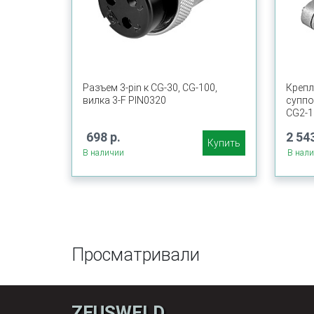
Разъем 3-pin к CG-30, CG-100,
Крепл
вилка 3-F PIN0320
суппо
CG2-1
698 р.
2 543
Купить
В наличии
В нал
Просматривали
ZEUSWELD