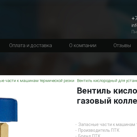
+7
in
Пн
Оплата и доставка
О компании
Отзывы
ые части к машинам термической резки
Вентиль кислородный для устан
Вентиль кисло
газовый колл
Запасные части к машинам 
Производитель ПТК
Бренд ПТК