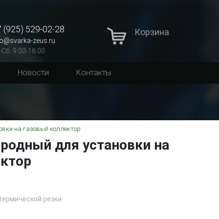
 (925) 529-02-28
Корзина
fo@svarka-zeus.ru
-Сб: 9:00-18:00
Новости
Контакты
овки на газовый коллектор
родный для установки на
ектор
термической резки