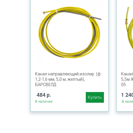
Канал направляющий изолир. (ф
Кана
1,2-1,6 мм, 5,0 м, желтый),
5,5м 
БАРСВЕЛД
05
484 р.
1 240
Купить
В наличии
В нал