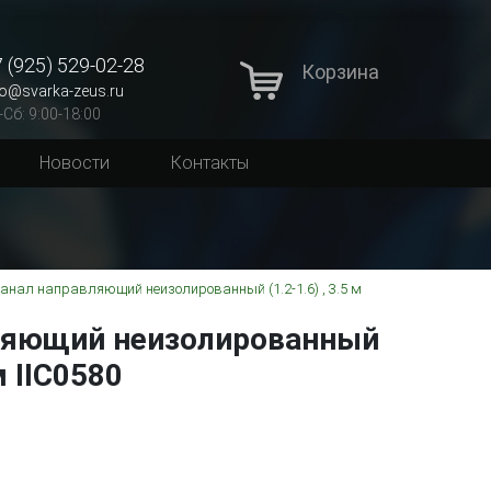
 (925) 529-02-28
Корзина
fo@svarka-zeus.ru
-Сб: 9:00-18:00
Новости
Контакты
анал направляющий неизолированный (1.2-1.6) , 3.5 м
ляющий неизолированный
 м IIC0580