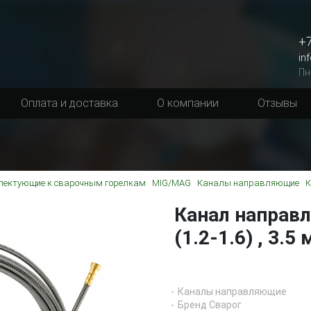
+7
in
Пн
Оплата и доставка
О компании
Отзывы
лектующие к сварочным горелкам
MIG/MAG
Каналы направляющие
К
Канал направ
(1.2-1.6) , 3.5
Каналы направляющие
Бренд Сварог