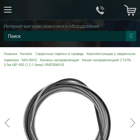
Интернет-магазин сварочного оборудования
Главная
Каталог
Сварочные горелки и провода
Комплектующие к сварочным
горелкам
MIG/MAG
Каналы направляющие
Канал направляющий СТАЛЬ
5,5м MP 450 (1,2-1,6мм) OMS3040-05