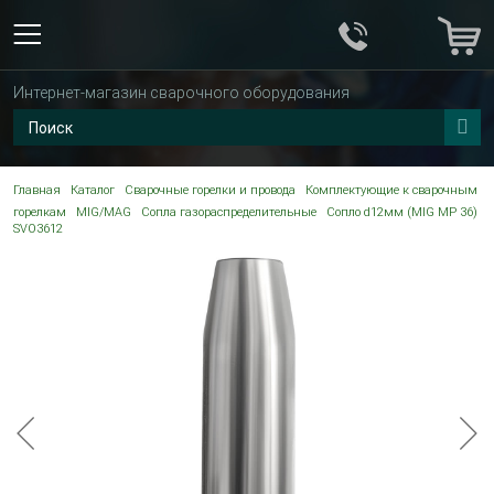
Интернет-магазин сварочного оборудования
Главная
Каталог
Сварочные горелки и провода
Комплектующие к сварочным
горелкам
MIG/MAG
Сопла газораспределительные
Сопло d12мм (MIG MP 36)
SVO3612