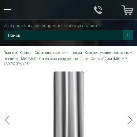
Интернет-магазин сварочного оборудования
Главная
Каталог
Сварочные горелки и провода
Комплектующие к сварочным
горелкам
MIG/MAG
Сопла газораспределительные
Сопло d17мм (MIG MP
24/240) SVO2417