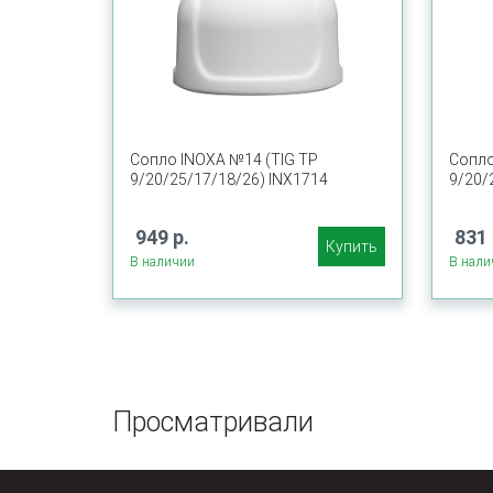
Сопло INOXA №14 (TIG TP
Сопло
9/20/25/17/18/26) INX1714
9/20/
949 р.
831 
Купить
В наличии
В нали
Просматривали