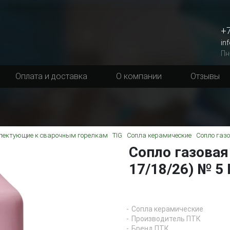
+7
in
Пн
Оплата и доставка
О компании
Отзывы
лектующие к сварочным горелкам
TIG
Сопла керамические
Сопло газо
Сопло газовая
17/18/26) № 5
Сопла керамические
Производитель ПТК
Бренд ПТК