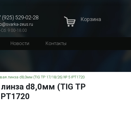
 (925) 529-02-28
Корзина
fo@svarka-zeus.ru
-Сб: 9:00-18:00
Новости
Контакты
вая линза d8,0мм (TIG TP 17/18/26) № 5 IPT1720
 линза d8,0мм (TIG TP
 IPT1720