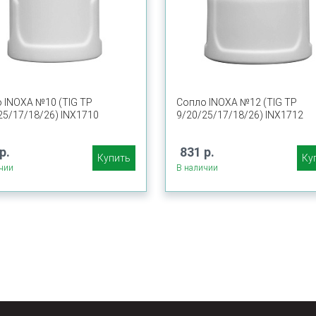
 INOXA №10 (TIG TP
Сопло INOXA №12 (TIG TP
25/17/18/26) INX1710
9/20/25/17/18/26) INX1712
р.
831 р.
Купить
Ку
чии
В наличии