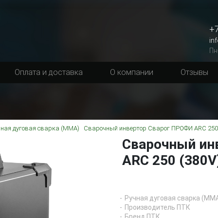
+7
in
Пн
Оплата и доставка
О компании
Отзывы
чная дуговая сварка (MMA)
Сварочный инвертор Сварог ПРОФИ ARC 250 
Сварочный ин
ARC 250 (380V
Ручная дуговая сварка (MM
Производитель ПТК
Бренд ПТК