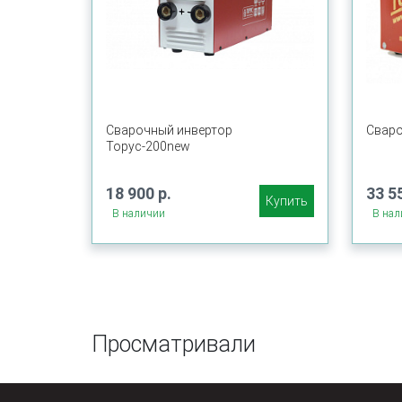
Сварочный инвертор
Сваро
Торус-200new
18 900 р.
33 5
Купить
В наличии
В нал
Просматривали