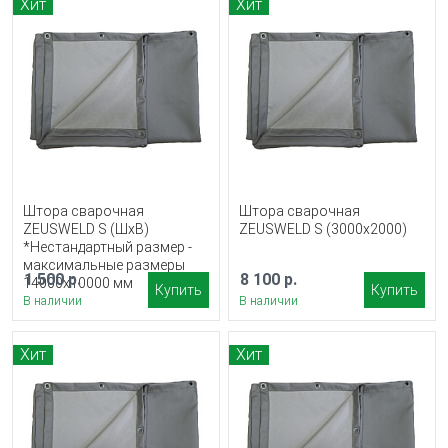
Хит
Хит
Штора сварочная
Штора сварочная
ZEUSWELD S (ШхВ)
ZEUSWELD S (3000х2000)
*Нестандартный размер -
максимальные размеры
1 500 р.
8 100 р.
14000х10000 мм
Купить
Купить
В наличии
В наличии
Хит
Хит