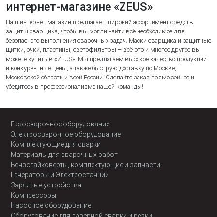
интернет-магазине «ZEUS»
Наш интернет-магазин предлагает широкий ассортимент средств
защиты сварщика, чтобы вы могли найти всё необходимое для
безопасного выполнения сварочных задач. Маски сварщика и защитные
щитки, очки, пластины, светофильтры – всё это и многое другое вы
можете купить в «ZEUS». Мы предлагаем высокое качество продукции
и конкурентные цены, а также быструю доставку по Москве,
Московской области и всей России. Сделайте заказ прямо сейчас и
убедитесь в профессионализме нашей команды!
Газосварочное оборудование
Электросварочное оборудование
Комплектующие для сварки
Материалы для сварочных работ
Бензогайковерты, комплектующие и запчасти
Генераторы и Электростанции
Зарядные устройства
Компрессоры
Насосное оборудование
Оборудование для лазерной сварки и резки