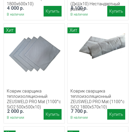
1800x600х10)
(ДxШх10) Нестандартный
4 000 р.
8 100 р.
размер
Купить
Купить
В наличии
В наличии
Хит
Хит
Коврик сварщика
Коврик сварщика
теплоизоляционный
теплоизоляционный
ZEUSWELD PRO Mat (1100°c
ZEUSWELD PRO Mat (1100°c
SiO2 500x500х10)
SiO2 1800x570х10)
2 000 р.
7 700 р.
Купить
Купить
В наличии
В наличии