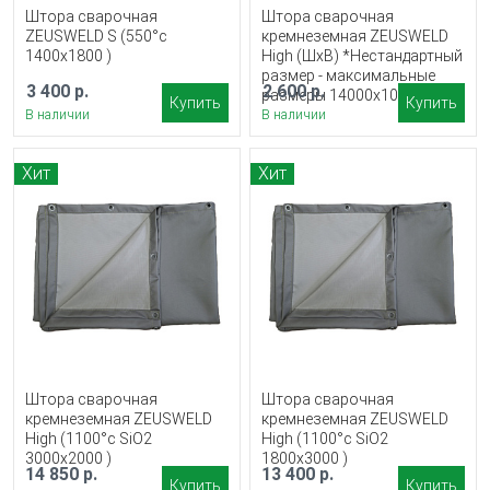
Штора сварочная
Штора сварочная
ZEUSWELD S (550°c
кремнеземная ZEUSWELD
1400x1800 )
High (ШхВ) *Нестандартный
размер - максимальные
3 400 р.
2 600 р.
размеры 14000х10000 мм
Купить
Купить
В наличии
В наличии
Хит
Хит
Штора сварочная
Штора сварочная
кремнеземная ZEUSWELD
кремнеземная ZEUSWELD
High (1100°c SiO2
High (1100°c SiO2
3000x2000 )
1800x3000 )
14 850 р.
13 400 р.
Купить
Купить