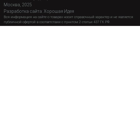
Москва, 2025
Разработка сайта:
Хорошая Идея
Вся информация на сайте о товарах носит справочный характер и не является
публичной офертой в соответствии с пунктом 2 статьи 437 ГК РФ.