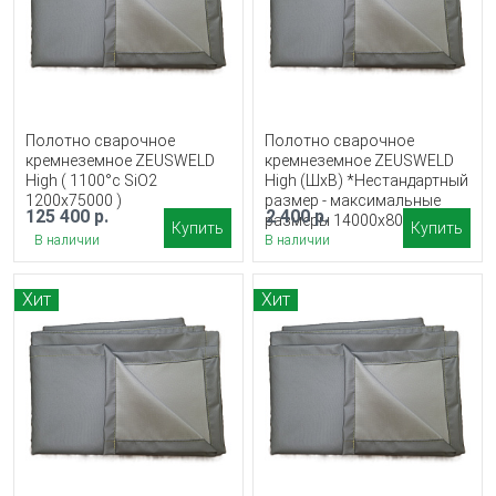
Полотно сварочное
Полотно сварочное
кремнеземное ZEUSWELD
кремнеземное ZEUSWELD
High ( 1100°c SiO2
High (ШхВ) *Нестандартный
1200x75000 )
размер - максимальные
125 400 р.
2 400 р.
размеры 14000х8000 мм
Купить
Купить
В наличии
В наличии
Хит
Хит