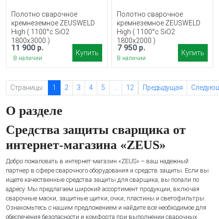
Полотно сварочное
Полотно сварочное
кремнеземное ZEUSWELD
кремнеземное ZEUSWELD
High ( 1100°c SiO2
High ( 1100°c SiO2
1800x3000 )
1800x2000 )
11 900 р.
7 950 р.
Купить
Купить
В наличии
В наличии
Страницы:
1
2
3
4
5
...
12
Предыдущая
Следую
О разделе
Средства защиты сварщика от
интернет-магазина «ZEUS»
Добро пожаловать в интернет-магазин «ZEUS» – ваш надежный
партнер в сфере сварочного оборудования и средств защиты. Если вы
ищете качественные средства защиты для сварщика, вы попали по
адресу. Мы предлагаем широкий ассортимент продукции, включая
сварочные маски, защитные щитки, очки, пластины и светофильтры.
Ознакомьтесь с нашим предложением и найдите всё необходимое для
обеспечения безопасности и комфорта при выполнении сварочных