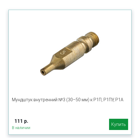
Мундштук внутренний №3 (30–50 мм) к Р1П, Р1ПУ, Р1А
111 р.
Купить
В наличии