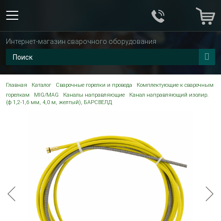
Интернет-магазин сварочного оборудования
Главная
Каталог
Сварочные горелки и провода
Комплектующие к сварочным
горелкам
MIG/MAG
Каналы направляющие
Канал направляющий изолир.
(ф 1,2-1,6 мм, 4,0 м, желтый), БАРСВЕЛД