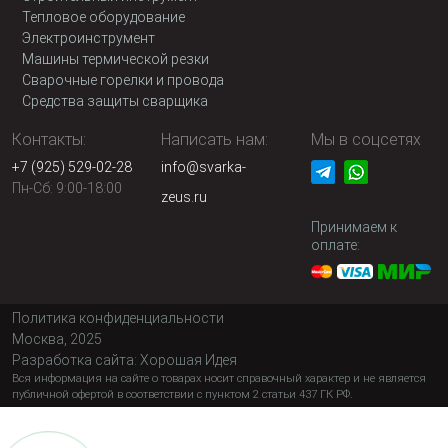
Тепловое оборудование
Электроинструмент
Машины термической резки
Сварочные горелки и провода
Средства защиты сварщика
Контакты:
Написать нам:
Мы в соцсетях
+7 (925) 529-02-28
info@svarka-
Пн-Сб: 9:00-18:00
zeus.ru
Принимаем к
оплате:
Политика конфиденциальности
Москва, 2025
Разработка сайта:
Хорошая Идея
Вся информация на сайте о товарах носит справочный характер и не является
публичной офертой в соответствии с пунктом 2 статьи 437 ГК РФ.