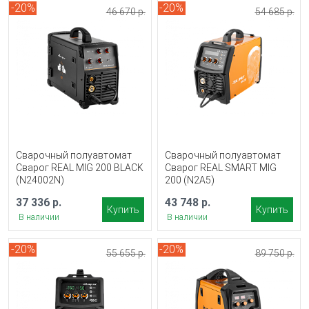
-20%
-20%
46 670 р.
54 685 р.
Сварочный полуавтомат
Сварочный полуавтомат
Сварог REAL MIG 200 BLACK
Сварог REAL SMART MIG
(N24002N)
200 (N2A5)
37 336 р.
43 748 р.
Купить
Купить
В наличии
В наличии
-20%
-20%
55 655 р.
89 750 р.