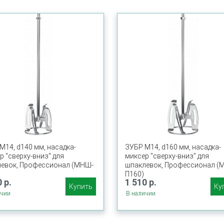
М14, d140 мм, насадка-
ЗУБР М14, d160 мм, насадка-
р ″сверху-вниз″ для
миксер ″сверху-вниз″ для
евок, Профессионал (МНШ-
шпаклевок, Профессионал (
П160)
 р.
1 510 р.
Купить
Ку
ичии
В наличии