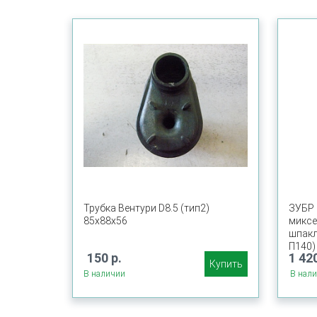
Трубка Вентури D8.5 (тип2)
ЗУБР 
85x88x56
миксе
шпакл
П140)
150 р.
1 420
Купить
В наличии
В нал