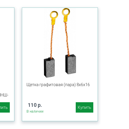
Щетка графитовая (пара) 8х6х16
МНШ-
110 р.
пить
Купить
В наличии