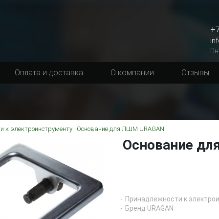
+7
in
Пн
Оплата и доставка
О компании
Отзывы
и к электроинструменту
Основание для ЛШМ URAGAN
Основание д
Принадлежности к электро
Бренд URAGAN