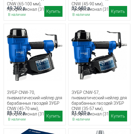
CNW (65-100 мм),
CNW (45-90 мм),
49 740 р.
32 680 р.
Профессионал (31915)
Профессионал (31914)
Купить
Купить
В наличии
В наличии
ЗУБР CNW-70,
ЗУБР CNW-57,
пневматический нейлер для
пневматический нейлер для
барабанных гвоздей ЗУБР
барабанных гвоздей ЗУБР
CNW (45-70 мм),
CNW (35-57 мм),
25 710 р.
21 620 р.
Профессионал (31912)
Профессионал (31910)
Купить
Купить
В наличии
В наличии