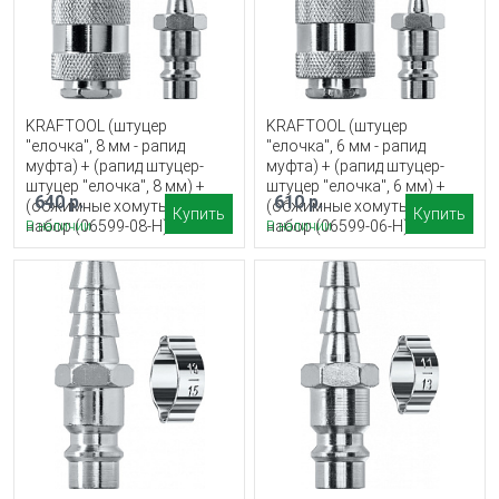
KRAFTOOL (штуцер
KRAFTOOL (штуцер
″елочка″, 8 мм - рапид
″елочка″, 6 мм - рапид
муфта) + (рапид штуцер-
муфта) + (рапид штуцер-
штуцер ″елочка″, 8 мм) +
штуцер ″елочка″, 6 мм) +
640 р.
610 р.
(обжимные хомуты 2 шт),
(обжимные хомуты 2 шт),
Купить
Купить
набор (06599-08-H)
набор (06599-06-H)
В наличии
В наличии