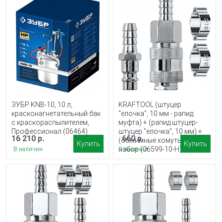
ЗУБР KNB-10, 10 л,
KRAFTOOL (штуцер
красконагнетательный бак
″елочка″, 10 мм - рапид
с краскораспылителем,
муфта) + (рапид штуцер-
Профессионал (06464)
штуцер ″елочка″, 10 мм) +
16 210 р.
660 р.
(обжимные хомуты 2 шт),
Купить
Купить
набор (06599-10-H)
В наличии
В наличии