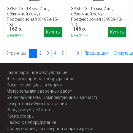
ЗУБР 15 - 18 мм, 2 шт,
ЗУБР 13 - 15 мм, 2 шт,
обжимной хомут,
обжимной хомут,
Профессионал (64929-15-
Профессионал (64929-13-
18)
15)
162 р.
146 р.
Купить
Купить
В наличии
В наличии
Страницы:
1
2
3
4
5
...
9
Предыдущая
Следующ
Газосварочное оборудование
Электросварочное оборудование
Комплектующие для сварки
Материалы для сварочных работ
Бензогайковерты, комплектующие и запчасти
Генераторы и Электростанции
Зарядные устройства
Компрессоры
Насосное оборудование
Оборудование для лазерной сварки и резки