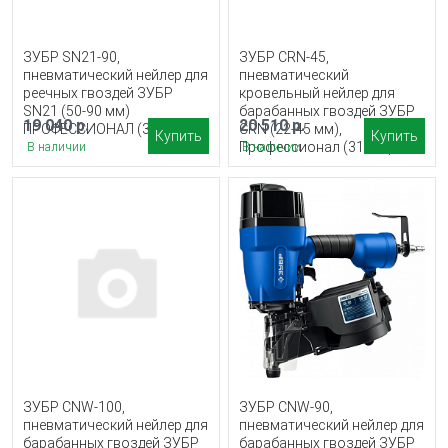
ЗУБР SN21-90,
ЗУБР CRN-45,
пневматический нейлер для
пневматический
реечных гвоздей ЗУБР
кровельный нейлер для
SN21 (50-90 мм)
барабанных гвоздей ЗУБР
19 040 р.
20 510 р.
ПРОФЕССИОНАЛ (31931)
CRN (22-45 мм),
Купить
Купить
Профессионал (31920)
В наличии
В наличии
ЗУБР CNW-100,
ЗУБР CNW-90,
пневматический нейлер для
пневматический нейлер для
барабанных гвоздей ЗУБР
барабанных гвоздей ЗУБР