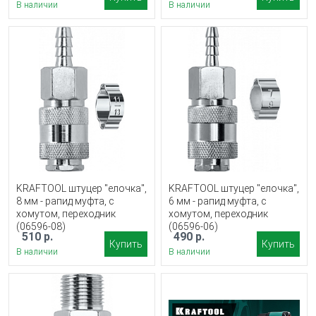
В наличии
В наличии
KRAFTOOL штуцер ″елочка″,
KRAFTOOL штуцер ″елочка″,
8 мм - рапид муфта, с
6 мм - рапид муфта, с
хомутом, переходник
хомутом, переходник
(06596-08)
(06596-06)
510 р.
490 р.
Купить
Купить
В наличии
В наличии