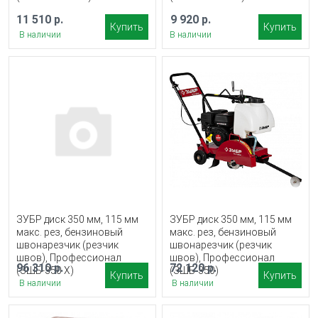
11 510 р.
9 920 р.
Купить
Купить
В наличии
В наличии
ЗУБР диск 350 мм, 115 мм
ЗУБР диск 350 мм, 115 мм
макс. рез, бензиновый
макс. рез, бензиновый
швонарезчик (резчик
швонарезчик (резчик
швов), Профессионал
швов), Профессионал
96 310 р.
72 120 р.
(ЗШБ-350 Х)
(ЗШБ-350)
Купить
Купить
В наличии
В наличии