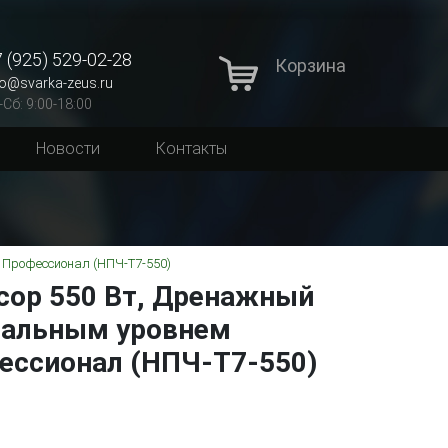
 (925) 529-02-28
Корзина
fo@svarka-zeus.ru
-Сб: 9:00-18:00
Новости
Контакты
 Профессионал (НПЧ-Т7-550)
сор 550 Вт, Дренажный
мальным уровнем
ессионал (НПЧ-Т7-550)