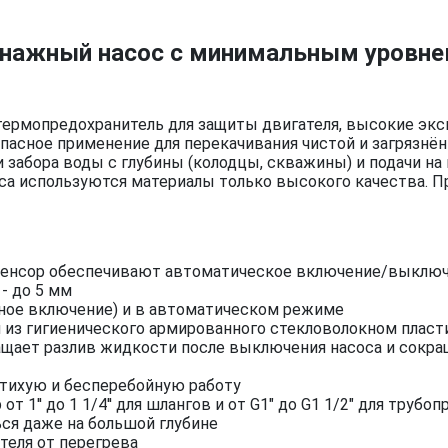
енажный насос с минимальным уровне
ермопредохранитель для защиты двигателя, высокие экс
асное применение для перекачивания чистой и загрязнён
 забора воды с глубины (колодцы, скважины) и подачи на 
са используются материалы только высокого качества. П
Сенсор обеспечивают автоматическое включение/выключ
- до 5 мм
ное включение) и в автоматическом режиме
 из гигиенического армированного стекловолокном пласт
щает разлив жидкости после выключения насоса и сокра
 тихую и бесперебойную работу
1'' до 1 1/4'' для шлангов и от G1″ до G1 1/2″ для трубо
ся даже на большой глубине
теля от перегрева