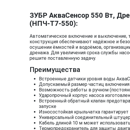
ЗУБР АкваСенсор 550 Вт, Др
(НПЧ-Т7-550):
Автоматическое включение и выключение, т
конструкция обеспечивают надёжное и безоп
осушении ёмкостей и водоёмов, организации
дренажа. Для увеличения срока службы насо
решите поставленную задачу.
Преимущества
Встроенные датчики уровня воды Аква
Допускаемый размер частиц включения 
Возможность работы в ручном (постоян
Ударопрочный корпус насоса изготовлен
Встроенный обратный клапан предотвра
запуске
Износостойкая крыльчатка гарантирует
Универсальный соединительный штуцер от 
Кабель длиной 10 м может использовать
Термопредохранитель для защиты двига