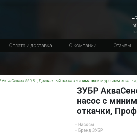
+7
in
Пн
Оплата и доставка
О компании
Отзывы
 АкваСенсор 550 Вт, Дренажный насос с минимальным уровнем откачки,
ЗУБР АкваСен
насос с мини
откачки, Проф
Насосы
Бренд ЗУБР