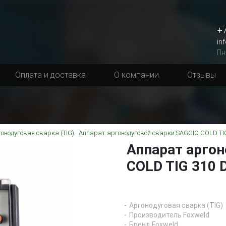
+7
in
Пн
Оплата и доставка
О компании
Отзывы
онодуговая сварка (TIG)
Аппарат аргонодуговой сварки SAGGIO COLD TIG
Аппарат аргон
COLD TIG 310 
Аргонодуговая сварка (TIG)
Производитель Foxweld
Бренд Foxweld