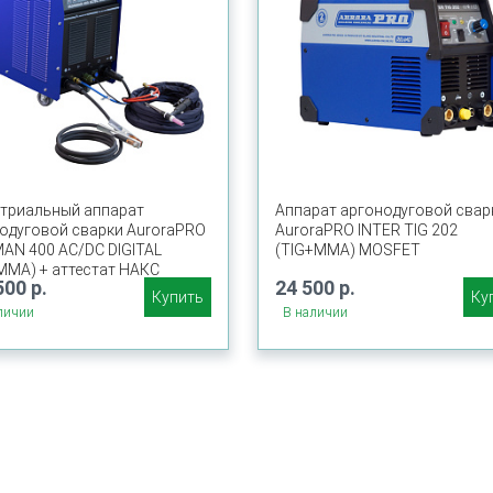
триальный аппарат
Аппарат аргонодуговой свар
одуговой сварки AuroraPRO
AuroraPRO INTER TIG 202
AN 400 AC/DC DIGITAL
(TIG+MMA) MOSFET
MMA) + аттестат НАКС
500 р.
24 500 р.
Купить
Ку
личии
В наличии