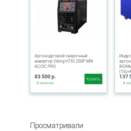
Аргонодуговой сварочный
Индус
инвертор Viking HTIG 200P MIX
аргон
AC/DC PRO
IRONM
(TIG+
83 500 р.
137 
Купить
В наличии
В на
Просматривали