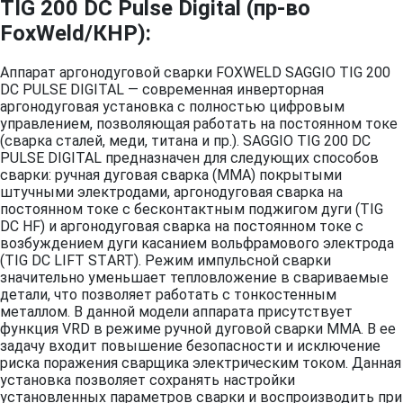
TIG 200 DC Pulse Digital (пр-во
FoxWeld/КНР):
Аппарат аргонодуговой сварки FOXWELD SAGGIO TIG 200
DC PULSE DIGITAL — современная инверторная
аргонодуговая установка с полностью цифровым
управлением, позволяющая работать на постоянном токе
(сварка сталей, меди, титана и пр.). SAGGIO TIG 200 DC
PULSE DIGITAL предназначен для следующих способов
сварки: ручная дуговая сварка (ММА) покрытыми
штучными электродами, аргонодуговая сварка на
постоянном токе с бесконтактным поджигом дуги (TIG
DC HF) и аргонодуговая сварка на постоянном токе с
возбуждением дуги касанием вольфрамового электрода
(ТIG DC LIFТ SТART). Режим импульсной сварки
значительно уменьшает тепловложение в свариваемые
детали, что позволяет работать с тонкостенным
металлом. В данной модели аппарата присутствует
функция VRD в режиме ручной дуговой сварки ММА. В ее
задачу входит повышение безопасности и исключение
риска поражения сварщика электрическим током. Данная
установка позволяет сохранять настройки
установленных параметров сварки и воспроизводить при