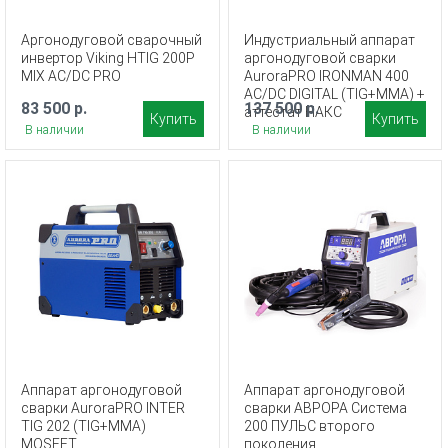
Аргонодуговой сварочный
Индустриальный аппарат
инвертор Viking HTIG 200P
аргонодуговой сварки
MIX AC/DC PRO
AuroraPRO IRONMAN 400
AC/DC DIGITAL (TIG+MMA) +
83 500 р.
137 500 р.
аттестат НАКС
Купить
Купить
В наличии
В наличии
Аппарат аргонодуговой
Аппарат аргонодуговой
сварки AuroraPRO INTER
сварки АВРОРА Система
TIG 202 (TIG+MMA)
200 ПУЛЬС второго
MOSFET
поколения