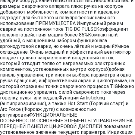
наладки оборудования.НЕБОЛЬШОЙ ВЕСНебольшой вес и
размеры сварочного аппарата плюс ручка на корпусе
добавляют мобильности, компактности и идеально
подходят для бытового и полупрофессионального
использования.ПРЕИМУЩЕСТВА:Импульсный режим
сварки на постоянном токе TIG DC PULSEКоэффициент
полезного действия машин более 85%Компактный,
удобный, с мощнейшим набором функционала
аргонодуговой сварки, но очень лёгкий и мощныйУмное
охлаждение. Очень мощный и эффективный вентилятор
создаёт цельно направленный воздушный поток,
который отводит тепло от нагреваемых электронных
компонентов, установленных внутри корпусаУдобная
панель управления: три кнопки выбора параметра и одна
ручка вращения, информативный экран и циклограмма, на
которой отражены точки сварочного процесса TIGМожно
дистанционно управлять силой сварочного тока через
горелку, пульт или педальФункции Antisticking
(антиприваривание), а также Hot Start (Горячий старт) и
Arc Force (Форсаж дуги) с возможностью
регулировкиФУНКЦИОНАЛЬНЫЕ
ОСОБЕННОСТИ:ОСНОВНЫЕ ЭЛЕМЕНТЫ УПРАВЛЕНИЯ НА
ПЕРЕДНЕЙ ПАНЕЛИ: ЦИФРОВОЙ ДИСПЛЕЙ показывает
установленное значение текущего параметра. Индикация