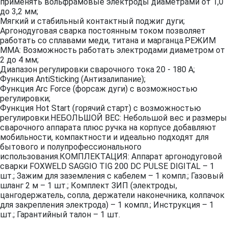
применять вольфрамовые электроды диаметрами от 1,0
до 3,2 мм;
Мягкий и стабильный контактный поджиг дуги;
Аргонодуговая сварка постоянным током позволяет
работать со сплавами меди, титана и марганца.РЕЖИМ
MMA: Возможность работать электродами диаметром от
2 до 4 мм;
Диапазон регулировки сварочного тока 20 - 180 А;
Функция AntiSticking (Антизалипание);
Функция Arc Force (форсаж дуги) с возможностью
регулировки;
Функция Hot Start (горячий старт) с возможностью
регулировки.НЕБОЛЬШОЙ ВЕС: Небольшой вес и размеры
сварочного аппарата плюс ручка на корпусе добавляют
мобильности, компактности и идеально подходят для
бытового и полупрофессионального
использования.КОМПЛЕКТАЦИЯ: Аппарат аргонодуговой
сварки FOXWELD SAGGIO TIG 200 DC PULSE DIGITAL – 1
шт.; Зажим для заземления с кабелем – 1 компл.; Газовый
шланг 2 м – 1 шт.; Комплект ЗИП (электроды,
цангодержатель, сопла, держатели наконечника, колпачок
для закрепления электрода) – 1 компл.; Инструкция – 1
шт.; Гарантийный талон – 1 шт.