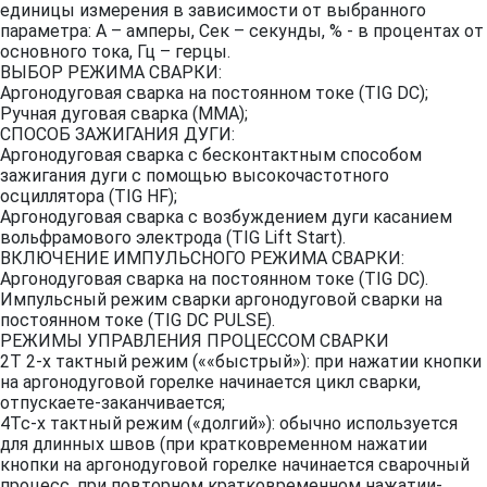
единицы измерения в зависимости от выбранного
параметра: А – амперы, Сек – секунды, % - в процентах от
основного тока, Гц – герцы.
ВЫБОР РЕЖИМА СВАРКИ:
Аргонодуговая сварка на постоянном токе (TIG DC);
Ручная дуговая сварка (ММА);
СПОСОБ ЗАЖИГАНИЯ ДУГИ:
Аргонодуговая сварка с бесконтактным способом
зажигания дуги с помощью высокочастотного
осциллятора (TIG HF);
Аргонодуговая сварка с возбуждением дуги касанием
вольфрамового электрода (TIG Lift Start).
ВКЛЮЧЕНИЕ ИМПУЛЬСНОГО РЕЖИМА СВАРКИ:
Аргонодуговая сварка на постоянном токе (TIG DC).
Импульсный режим сварки аргонодуговой сварки на
постоянном токе (TIG DC PULSE).
РЕЖИМЫ УПРАВЛЕНИЯ ПРОЦЕССОМ СВАРКИ
2Т 2-х тактный режим (««быстрый»): при нажатии кнопки
на аргонодуговой горелке начинается цикл сварки,
отпускаете-заканчивается;
4Тс-х тактный режим («долгий»): обычно используется
для длинных швов (при кратковременном нажатии
кнопки на аргонодуговой горелке начинается сварочный
процесс, при повторном кратковременном нажатии-