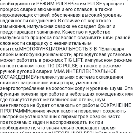
необходимости.РЕЖИМ PULSEРежим PULSE упрощает
процесс сварки алюминия и его сплавов, а также
нержавеющих сталей, обеспечивая высокий уровень
надежности соединения. В отличие от короткого
замыкания, импульсная сварка не создает брызг и
предотвращает залипание. Качество и удобство
импульсного процесса позволяет сваривать швы разной
сложности сварщику с незначительным
опытом.МНОГОФУНКЦИОНАЛЬНОСТЬ 3-В-1Благодаря
своей многофункциональности, аргонодуговая установка
может работать в режимах TIG LIFT, импульсном режиме
на постоянном токе TIG DC PULSE, а также в режиме
ручной дуговой сварки MMA.ИНТЕЛЛЕКТУАЛЬНОЕ
ОХЛАЖДЕНИЕИнтеллектуальная система охлаждения
снижает загрязнение инвертора, уменьшает
энергопотребление на холостом ходу и уровень шума. Эта
функция полезна при работе в небольших помещениях или
где присутствуют металлические стены, шум
вентилятора не будет отвлекать от работы.СОХРАНЕНИЕ
ПРОГРАММНаличие ячеек памяти позволяет сохранять
настройки установленных параметров сварки, часто
повторяемых задач и воспроизводить их при
необходимости, что значительно сокращает время