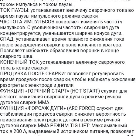
током импульса и током паузы.
ТОК ПАУЗЫ: устанавливает величину сварочного тока во
время паузы импульсного режима сварки.
ЧАСТОТА ИМПУЛЬСОВ позволяет изменять частоту
импульсов. С увеличением частоты сварочная дуга
концентрируется, уменьшается ширина конуса дуги.
СПАД: устанавливает время плавного снижения тока
после завершения сварки в зоне конечного кратера.
Позволяет избежать образования воронки в конце
сварного шва.
КОНЕЧНЫЙ ТОК устанавливает величину сварочного
тока в конце сварки.
ПРОДУВКА ПОСЛЕ СВАРКИ: позволяет регулировать
время продувки после сварки, чтобы избежать окисления
разогретых электрода и детали.
ФУНКЦИЯ «ГОРЯЧИЙ СТАРТ» (НОТ START) служит для
легкого зажигания сварочной дуги в режиме ручной
дуговой сварки ММА.
ФУНКЦИЯ «ФОРСАЖ ДУГИ» (ARC FORCE) служит для
стабилизации процесса сварки, снижает вероятность
приваривания электрода к детали в режиме ручной
дуговой сварки ММА.РЕЖИМ TIG LIFT: Максимальный
ток в 200 А, выдаваемый источником питания, позволяет