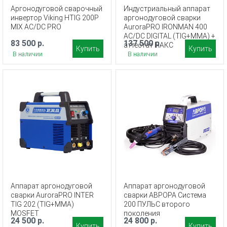
Аргонодуговой сварочный
Индустриальный аппарат
инвертор Viking HTIG 200P
аргонодуговой сварки
MIX AC/DC PRO
AuroraPRO IRONMAN 400
AC/DC DIGITAL (TIG+MMA) +
83 500 р.
137 500 р.
аттестат НАКС
Купить
Купить
В наличии
В наличии
Аппарат аргонодуговой
Аппарат аргонодуговой
сварки AuroraPRO INTER
сварки АВРОРА Система
TIG 202 (TIG+MMA)
200 ПУЛЬС второго
MOSFET
поколения
24 500 р.
24 800 р.
Купить
Купить