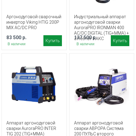
Аргонодуговой сварочный
Индустриальный аппарат
инвертор Viking HTIG 200P
аргонодуговой сварки
MIX AC/DC PRO
AuroraPRO IRONMAN 400
AC/DC DIGITAL (TIG+MMA) +
83 500 р.
137 500 р.
аттестат НАКС
Купить
Купить
В наличии
В наличии
Аппарат аргонодуговой
Аппарат аргонодуговой
сварки AuroraPRO INTER
сварки АВРОРА Система
TIG 202 (TIG+MMA)
200 ПУЛЬС второго