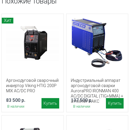
Похожие товары
Хит
Аргонодуговой сварочный
Индустриальный аппарат
инвертор Viking HTIG 200P
аргонодуговой сварки
MIX AC/DC PRO
AuroraPRO IRONMAN 400
AC/DC DIGITAL (TIG+MMA) +
83 500 р.
137 500 р.
аттестат НАКС
Купить
Купить
В наличии
В наличии