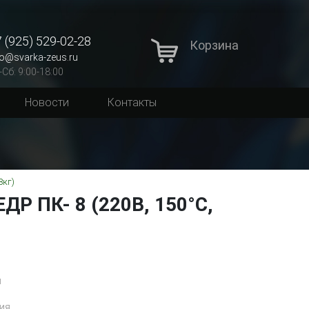
 (925) 529-02-28
Корзина
fo@svarka-zeus.ru
-Сб: 9:00-18:00
Новости
Контакты
8кг)
ДР ПК- 8 (220В, 150°C,
и
ия