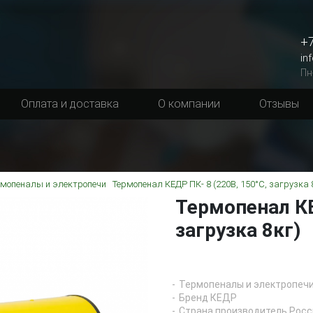
+7
in
Пн
Оплата и доставка
О компании
Отзывы
рмопеналы и электропечи
Термопенал КЕДР ПК- 8 (220В, 150°C, загрузка 
Термопенал КЕ
загрузка 8кг)
Термопеналы и электропеч
Бренд КЕДР
Страна производитель Росс