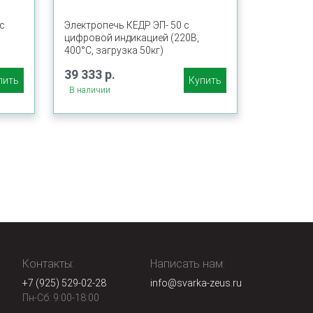
с
Электропечь КЕДР ЭП- 50 с
цифровой индикацией (220В,
400°C, загрузка 50кг)
39 333 р.
пить
Купить
В наличии
Контакты:
Написать нам:
+7 (925) 529-02-28
info@svarka-zeus.ru
Пн-Сб: 9:00-18:00