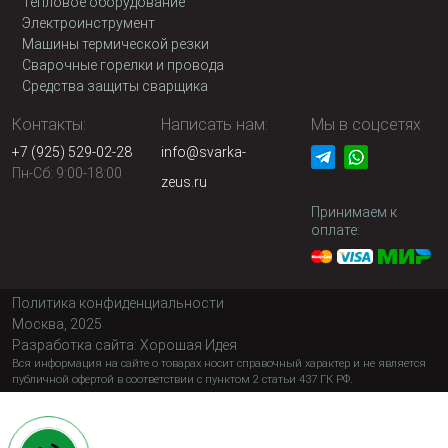
Тепловое оборудование
Электроинструмент
Машины термической резки
Сварочные горелки и провода
Средства защиты сварщика
Контакты:
Написать нам:
Мы в соцсетях
+7 (925) 529-02-28
info@svarka-
Пн-Сб: 9:00-18:00
zeus.ru
Принимаем к
оплате:
Политика конфиденциальности
Москва, 2025
Разработка сайта:
Хорошая Идея
Вся информация на сайте о товарах носит справочный характер и не является
публичной офертой в соответствии с пунктом 2 статьи 437 ГК РФ.