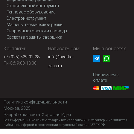
Строительный инструмент
Тепловое оборудование
Электроинструмент
Машины термической резки
Сварочные горелки и провода
Средства защиты сварщика
Контакты:
Написать нам:
Мы в соцсетях
+7 (925) 529-02-28
info@svarka-
Пн-Сб: 9:00-18:00
zeus.ru
Принимаем к
оплате:
Политика конфиденциальности
Москва, 2025
Разработка сайта:
Хорошая Идея
Вся информация на сайте о товарах носит справочный характер и не является
публичной офертой в соответствии с пунктом 2 статьи 437 ГК РФ.